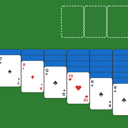
7
♠
A
♦
♠
Q
♣
♦
10
♠
♥
♣
K
7
♦
♣
♥
6
A
♣
♣
♣
Q
♥
♣
10
♣
K