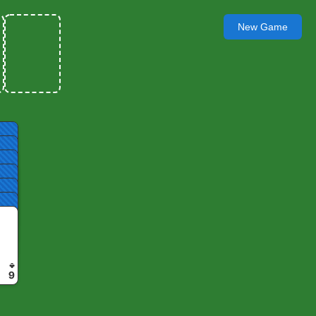
New Game
♣
6